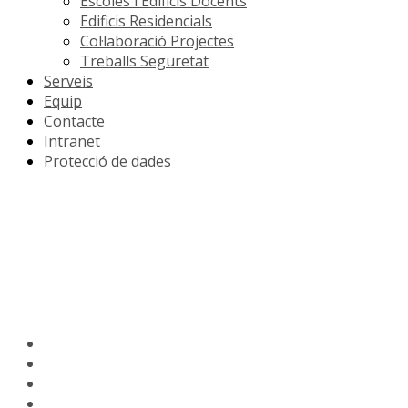
Escoles i Edificis Docents
Edificis Residencials
Col·laboració Projectes
Treballs Seguretat
Serveis
Equip
Contacte
Intranet
Protecció de dades
©2017 OrdaSoft.com All rights reserved.