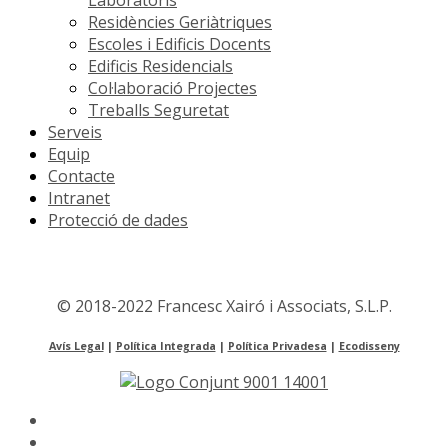
Residències Geriàtriques
Escoles i Edificis Docents
Edificis Residencials
Col·laboració Projectes
Treballs Seguretat
Serveis
Equip
Contacte
Intranet
Protecció de dades
©2017 OrdaSoft.com All rights reserved.
© 2018-2022 Francesc Xairó i Associats, S.L.P.
Avís Legal
|
Política Integrada
|
Política Privadesa
|
Ecodisseny