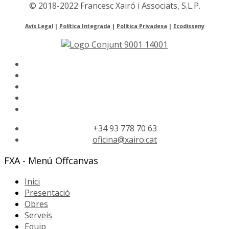
© 2018-2022 Francesc Xairó i Associats, S.L.P.
Avís Legal
|
Política Integrada
|
Política Privadesa
|
Ecodisseny
+34 93 778 70 63
oficina@xairo.cat
FXA - Menú Offcanvas
Inici
Presentació
Obres
Serveis
Equip