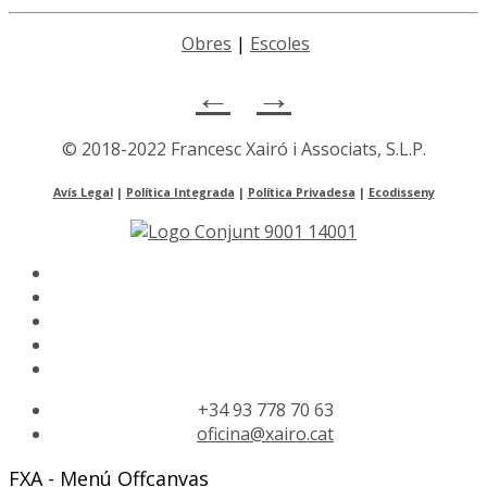
Obres
|
Escoles
←
→
© 2018-2022 Francesc Xairó i Associats, S.L.P.
Avís Legal
|
Política Integrada
|
Política Privadesa
|
Ecodisseny
+34 93 778 70 63
oficina@xairo.cat
FXA - Menú Offcanvas