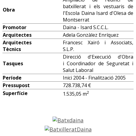
batxillerat i els vestuaris de
Obra
l'Escola Daina Isard d'Olesa de
Montserrat
Promotor
Daina - Isard S.C.C.L.
Arquitectes
Adela Gonzàlez Enríquez
Arquitectes
Francesc Xairó i Associats,
Tècnics
S.L.P.
Direcció d'Execució d'Obra
Tasques
i Coordinador de Seguretat i
Salut Laboral
Període
Inici 2004 - Finalització 2005
Pressupost
728.738,74 €
2
Superfície
1.535,05 m