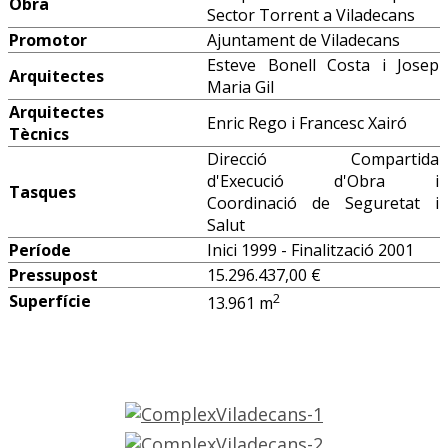
Obra
Sector Torrent a Viladecans
Promotor
Ajuntament de Viladecans
Esteve Bonell Costa i Josep
Arquitectes
Maria Gil
Arquitectes
Enric Rego i Francesc Xairó
Tècnics
Direcció Compartida
d'Execució d'Obra i
Tasques
Coordinació de Seguretat i
Salut
Període
Inici 1999 - Finalització 2001
Pressupost
15.296.437,00
€
2
Superfície
13.961 m